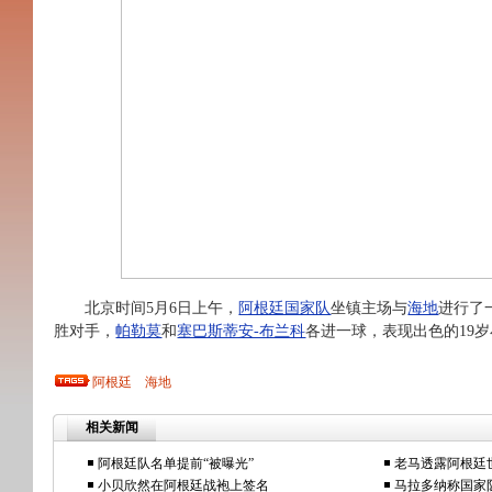
北京时间5月6日上午，
阿根廷国家队
坐镇主场与
海地
进行了
胜对手，
帕勒莫
和
塞巴斯蒂安-布兰科
各进一球，表现出色的19
阿根廷
海地
相关新闻
阿根廷队名单提前“被曝光”
老马透露阿根廷
小贝欣然在阿根廷战袍上签名
马拉多纳称国家