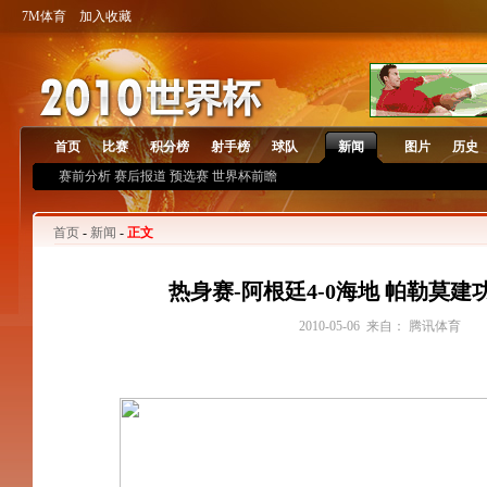
7M体育
加入收藏
首页
比赛
积分榜
射手榜
球队
新闻
图片
历史
赛前分析
赛后报道
预选赛
世界杯前瞻
首页
-
新闻
-
正文
热身赛-阿根廷4-0海地 帕勒莫建
2010-05-06 来自： 腾讯体育