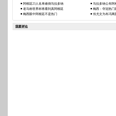
阿根廷23人名单难倒马拉多纳
马拉多纳公布阿
老马称世界杯将看到真阿根廷
梅西：夺冠热门
梅西眼中阿根廷不是热门
传尤文为布冯离
我要评论