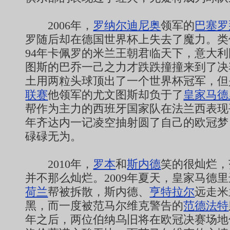
2006年，
罗纳尔迪尼奥
领军的
巴塞罗
罗随后却在德国世界杯上失去了魔力。类
94年卡佩罗的米兰王朝君临天下，意大
图斯的巴乔一己之力才跌跌撞撞来到了决
土用两粒头球顶出了一个世界杯冠军，但
联赛
他领军的尤文图斯却负于了
皇家马德
帮作为主力的西班牙国家队在法兰西表现
年齐达内一记凌空抽射圆了自己的欧冠梦
碌碌无为。
2010年，
罗本
和
斯内德
笑的很灿烂，
并不那么灿烂。2009年夏天，皇家马德里
荷兰
帮被拆散，斯内德、
亨特拉尔
远走米
黑，而一度被范马尔维克警告的
范德法特
年之后，两位伯纳乌旧将在欧冠决赛场地