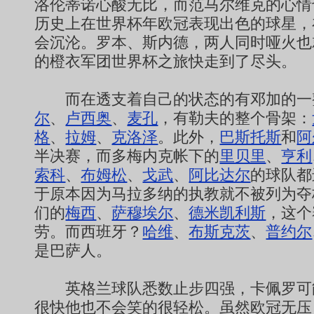
洛伦蒂诺心酸无比，而范马尔维克的心情
历史上在世界杯年欧冠表现出色的球星，
会沉沦。罗本、斯内德，两人同时哑火也
的橙衣军团世界杯之旅快走到了尽头。
而在透支着自己的状态的有邓加的一
尔
、
卢西奥
、
麦孔
，有勒夫的整个骨架：
格
、
拉姆
、
克洛泽
。此外，
巴斯托斯
和
阿
半决赛，而多梅内克帐下的
里贝里
、
亨利
索科
、
布姆松
、
戈武
、
阿比达尔
的球队都
于原本因为马拉多纳的执教就不被列为夺
们的
梅西
、
萨穆埃尔
、
德米凯利斯
，这个
劳。而西班牙？
哈维
、
布斯克茨
、
普约尔
是巴萨人。
英格兰球队悉数止步四强，卡佩罗可
很快他也不会笑的很轻松。虽然欧冠无压