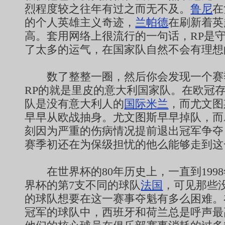
烈程度较之往年有过之而无不及。
鲁尼
在
的个人英雄主义奇迹，
兰帕德
在刷新着英
高。套用网络上很流行的一句话，RP是
了太多的运气，在国家队自然不会有理想
数了整整一圈，然后你会发现一个赛
RP的就是里皮的意大利国家队。在欧冠
队是没有意大利人的
国际米兰
，而尤文图
早早从欧战抽身。尤文图斯早早掉队，而
刻因为严重的伤病情况提前退出冠军争夺
赛季初还在为保级担忧的他么能够走到这
在世界杯的80年历史上，一直到199
界杯的第7支不同的球队
法国
，可见那些
的球队想要在这一赛事夺魁有多么困难。
冠军的球队中，西班牙和荷兰总是呼声最