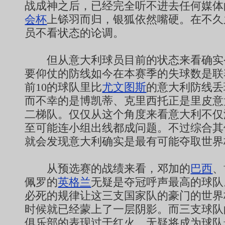
战成神之后，已经完全听不进去任何媒体
会杯
上铩羽而归，银狐依然嘴硬。在不久
员不看状态的论调。
但从意大利球员目前的状态来看确实
要仰仗的防线如今在本赛季的失球数是联
前10的球队里比
尤文图斯
的意大利防线丢
而不幸的是博凯蒂、克里西托正是里皮意
二梯队。仅仅从这个角度来看意大利不仅
至可能连小组出线都成问题。不过综合其
就会发现意大利确实是最有可能夺取世界
从预选赛的战绩来看，邓加的
巴西
、
佩罗的
英格兰
无疑是夺冠呼声最高的球队
必死的规律让这三支国家队的豪门的世界
时候就已经蒙上了一层阴影。而三支球队
俱乐部的表现过于红火，无疑将成为球队