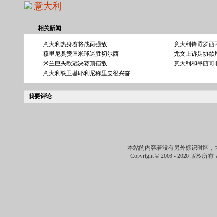
意大利
相关新闻
意大利热身赛将战两强敌
意大利锋霸罗西
穆里尼奥赞国米球迷胜切尔西
尤文上诉足协欲
米兰巨头欧冠决赛顶宿敌
意大利和墨西哥
意大利铁卫基耶利尼称里皮很兴奋
我要评论
本站的内容若没有另外标识时区，
Copyright © 2003 -
2026 版权所有 ww