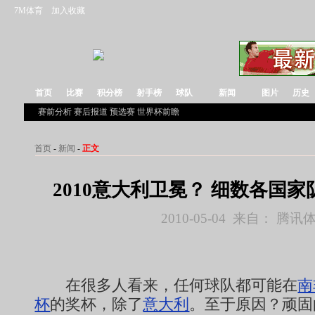
7M体育
加入收藏
首页
比赛
积分榜
射手榜
球队
新闻
图片
历史
赛前分析
赛后报道
预选赛
世界杯前瞻
首页
-
新闻
-
正文
2010意大利卫冕？ 细数各国
2010-05-04 来自： 腾讯
在很多人看来，任何球队都可能在
南
杯
的奖杯，除了
意大利
。至于原因？顽固