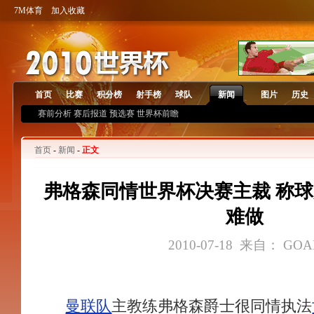
7M体育
加入收藏
首页
比赛
积分榜
射手榜
球队
新闻
图片
历史
赛前分析
赛后报道
预选赛
世界杯前瞻
首页
-
新闻
-
正文
弗格森同情世界杯决赛主裁 称
难做
2010-07-18 来自： GOA
曼联队
主教练弗格森爵士很同情执法