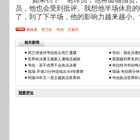
员，他也会受到批评。我想他半场休息的
了，到了下半场，他的影响力越来越小。
弗格森
荷兰队
韦伯
主裁判
相关新闻
荷兰球迷对韦伯发出死亡通牒
韦伯：我在决赛
世界杯决赛主裁家人遭电话威胁
英国裁判界支持
韦伯：若不优秀不会执法决赛
布拉特为韦伯鸣
现场-开场23分钟连续出示4张黄牌
现场-韦伯两分
时隔36年又一英主裁执法世界杯
韦伯执法世界杯
我要评论