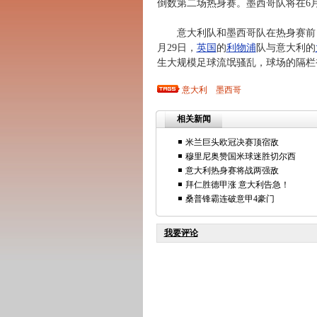
倒数第二场热身赛。墨西哥队将在6
意大利队和墨西哥队在热身赛前，还
月29日，
英国
的
利物浦
队与意大利的
生大规模足球流氓骚乱，球场的隔栏被
意大利
墨西哥
相关新闻
米兰巨头欧冠决赛顶宿敌
穆里尼奥赞国米球迷胜切尔西
意大利热身赛将战两强敌
拜仁胜德甲涨 意大利告急！
桑普锋霸连破意甲4豪门
我要评论