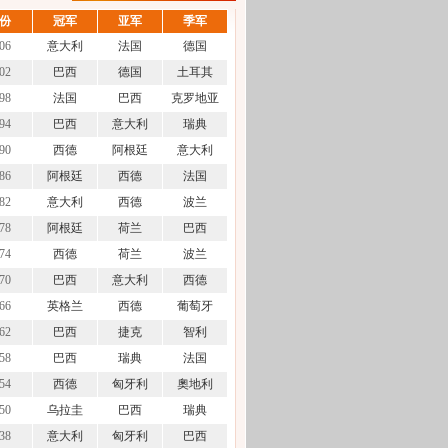
份
冠军
亚军
季军
06
意大利
法国
德国
02
巴西
德国
土耳其
98
法国
巴西
克罗地亚
94
巴西
意大利
瑞典
90
西德
阿根廷
意大利
86
阿根廷
西德
法国
82
意大利
西德
波兰
78
阿根廷
荷兰
巴西
74
西德
荷兰
波兰
70
巴西
意大利
西德
66
英格兰
西德
葡萄牙
62
巴西
捷克
智利
58
巴西
瑞典
法国
54
西德
匈牙利
奧地利
50
乌拉圭
巴西
瑞典
38
意大利
匈牙利
巴西