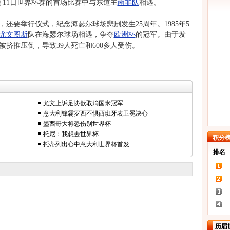
月11日世界杯赛的首场比赛中与东道主
南非队
相遇。
要举行仪式，纪念海瑟尔球场悲剧发生25周年。1985年5
尤文图斯
队在海瑟尔球场相遇，争夺
欧洲杯
的冠军。由于发
挤推压倒，导致39人死亡和600多人受伤。
尤文上诉足协欲取消国米冠军
意大利锋霸罗西不惧西班牙表卫冕决心
墨西哥大将恐伤别世界杯
托尼：我想去世界杯
积分
托蒂列出心中意大利世界杯首发
排名
历届