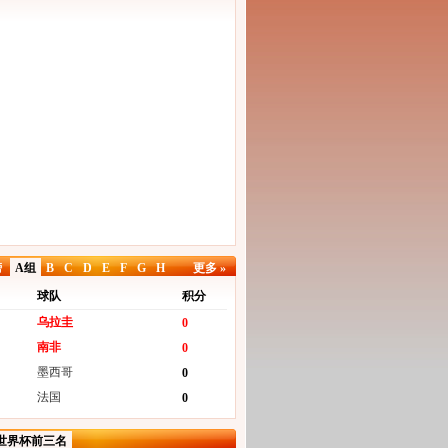
榜
A组
B
C
D
E
F
G
H
更多 »
球队
积分
乌拉圭
0
南非
0
墨西哥
0
法国
0
世界杯前三名