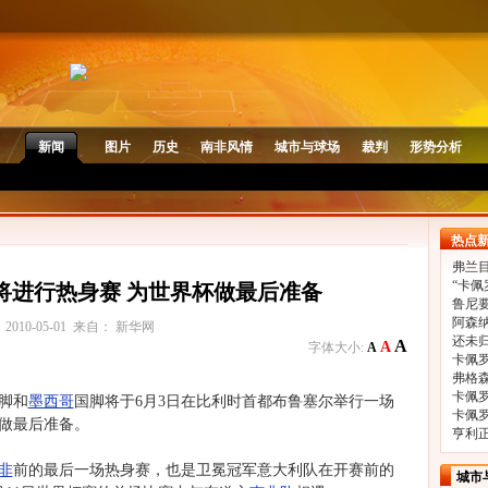
新闻
图片
历史
南非风情
城市与球场
裁判
形势分析
热点
弗兰目
“卡佩
将进行热身赛 为世界杯做最后准备
鲁尼
阿森
2010-05-01 来自： 新华网
还未
A
A
字体大小:
A
卡佩
弗格
卡佩
脚和
墨西哥
国脚将于6月3日在比利时首都布鲁塞尔举行一场
卡佩
做最后准备。
亨利
非
前的最后一场热身赛，也是卫冕冠军意大利队在开赛前的
城市