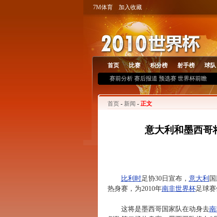
7M体育
加入收藏
首页
比赛
积分榜
射手榜
球队
赛前分析
赛后报道
预选赛
世界杯前瞻
首页
-
新闻
-
正文
意大利和墨西哥
比利时
足协30日宣布，
意大利
国
热身赛，为2010年
南非世界杯
足球赛
这将是墨西哥国家队在动身去
南