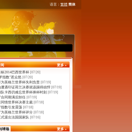
语言：
繁體
简体
新闻
更多 »
标2014巴西世界杯
[07/20]
罗指数”惹众怒
[07/20]
要为英格兰世界杯失利负责
[07/19]
纳遭遇印证荷兰决赛就该踢得凶悍
[07/19]
归队卡西仍难忘世界杯捧杯时刻
[07/19]
罗合同期满后卸任
[07/19]
森同情世界杯决赛主裁
[07/18]
罗指数引发震荡
[07/18]
罗为英格兰世界杯评分
[07/18]
正式退出法国国家队
[07/16]
与球场
更多 »