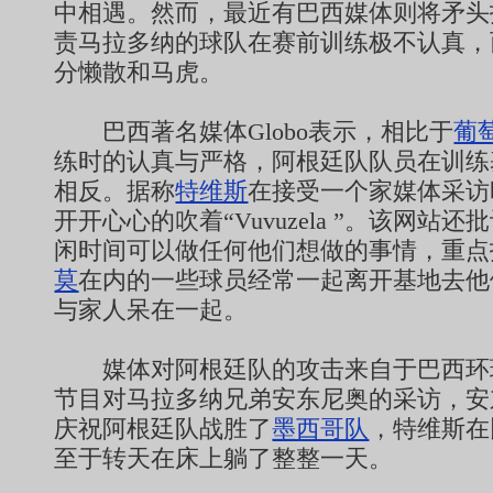
中相遇。然而，最近有巴西媒体则将矛头
责马拉多纳的球队在赛前训练极不认真，
分懒散和马虎。
巴西著名媒体Globo表示，相比于
葡
练时的认真与严格，阿根廷队队员在训练
相反。据称
特维斯
在接受一个家媒体采访
开开心心的吹着“Vuvuzela ”。该网站
闲时间可以做任何他们想做的事情，重点
莫
在内的一些球员经常一起离开基地去他
与家人呆在一起。
媒体对阿根廷队的攻击来自于巴西环
节目对马拉多纳兄弟安东尼奥的采访，安
庆祝阿根廷队战胜了
墨西哥队
，特维斯在
至于转天在床上躺了整整一天。