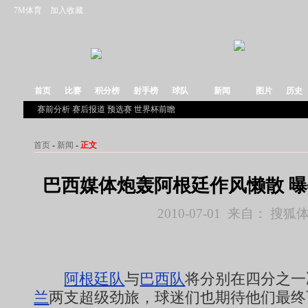
7M体育
加入收藏
首页
比赛
积分榜
射手榜
球队
新闻
图片
历史
赛前分析
赛后报道
预选赛
世界杯前瞻
首页
-
新闻
-
正文
巴西媒体炮轰阿根廷作风懒散 
2010-07-01 来自： 搜狐
阿根廷队
与
巴西队
将分别在四分之一
兰
两支超级劲旅，球迷们也期待他们最终