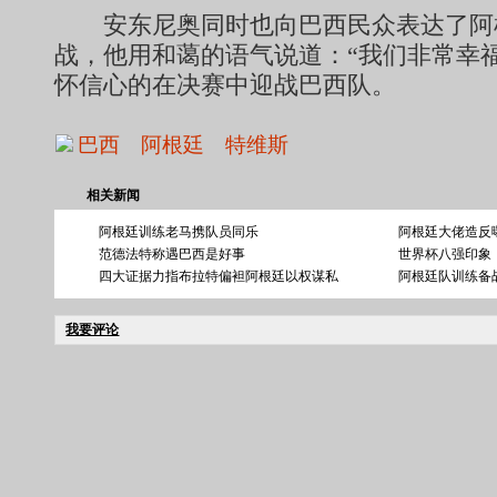
安东尼奥同时也向巴西民众表达了阿
战，他用和蔼的语气说道：“我们非常幸
怀信心的在决赛中迎战巴西队。
巴西
阿根廷
特维斯
相关新闻
阿根廷训练老马携队员同乐
阿根廷大佬造反
范德法特称遇巴西是好事
世界杯八强印象
四大证据力指布拉特偏袒阿根廷以权谋私
阿根廷队训练备战
我要评论