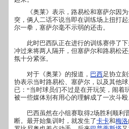
《奥莱》表示，路易松和塞萨尔因为
突，俩人二话不说当即在训练场上扭打起
尔一拳，塞萨尔毫不示弱的还击。
此时巴西队正在进行的训练赛停了下
冲过来将两人隔开，但塞萨尔和路易松还
氛十分紧张。
对于《奥莱》的报道，
巴西
足协立刻
协表示当时路易松、塞萨尔，以及其他球
已：“当时球员们不过是在开玩笑，闹着
被一些媒体别有用心的理解成了一次斗殴
巴西虽然在小组赛取得2场胜利顺利晋
断。最开始集训时，就发生了
卡卡
和
梅洛
罗比尼奥也差点动手，后来
巴普蒂斯塔
又