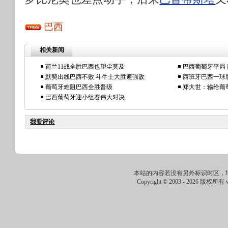
巴西
相关新闻
荷兰11战全胜巴西也望尘莫及
巴西葡萄牙平局 
默契出线巴西不败 斗牛士大胜避强敌
西班牙巴西一球
葡萄牙难阻巴西全胜晋级
郑大世：输给葡
巴西葡萄牙迎小组赛伟大对决
我要评论
本站的内容若没有另外标识时区，
Copyright © 2003 -
2026 版权所有 ww