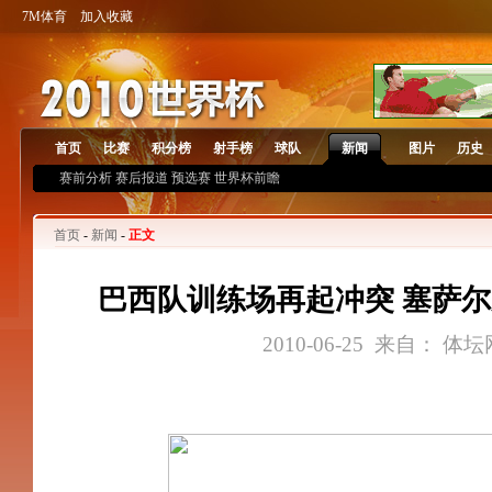
7M体育
加入收藏
首页
比赛
积分榜
射手榜
球队
新闻
图片
历史
赛前分析
赛后报道
预选赛
世界杯前瞻
首页
-
新闻
-
正文
巴西队训练场再起冲突 塞萨
2010-06-25 来自： 体坛