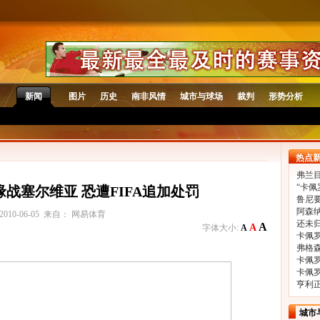
新闻
图片
历史
南非风情
城市与球场
裁判
形势分析
热点
弗兰目
“卡佩
战塞尔维亚 恐遭FIFA追加处罚
鲁尼
阿森
2010-06-05 来自： 网易体育
还未
A
A
字体大小:
A
卡佩
弗格
卡佩
卡佩
亨利
城市