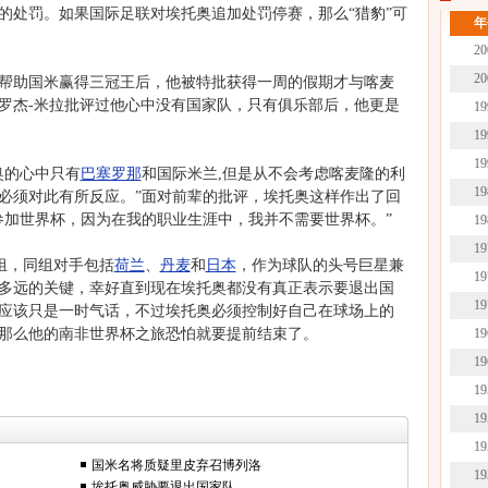
的处罚。如果国际足联对埃托奥追加处罚停赛，那么“猎豹”可
年
20
20
助国米赢得三冠王后，他被特批获得一周的假期才与喀麦
罗杰-米拉批评过他心中没有国家队，只有俱乐部后，他更是
19
19
19
的心中只有
巴塞罗那
和国际米兰,但是从不会考虑喀麦隆的利
19
必须对此有所反应。”面对前辈的批评，埃托奥这样作出了回
参加世界杯，因为在我的职业生涯中，我并不需要世界杯。”
19
19
，同组对手包括
荷兰
、
丹麦
和
日本
，作为球队的头号巨星兼
19
多远的关键，幸好直到现在埃托奥都没有真正表示要退出国
19
应该只是一时气话，不过埃托奥必须控制好自己在球场上的
那么他的南非世界杯之旅恐怕就要提前结束了。
19
19
19
19
19
国米名将质疑里皮弃召博列洛
19
埃托奥威胁要退出国家队