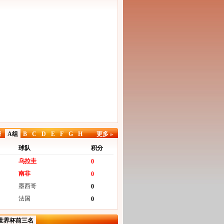
榜
A组
B
C
D
E
F
G
H
更多 »
球队
积分
乌拉圭
0
南非
0
墨西哥
0
法国
0
世界杯前三名