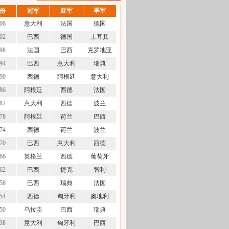
份
冠军
亚军
季军
06
意大利
法国
德国
02
巴西
德国
土耳其
98
法国
巴西
克罗地亚
94
巴西
意大利
瑞典
90
西德
阿根廷
意大利
86
阿根廷
西德
法国
82
意大利
西德
波兰
78
阿根廷
荷兰
巴西
74
西德
荷兰
波兰
70
巴西
意大利
西德
66
英格兰
西德
葡萄牙
62
巴西
捷克
智利
58
巴西
瑞典
法国
54
西德
匈牙利
奧地利
50
乌拉圭
巴西
瑞典
38
意大利
匈牙利
巴西