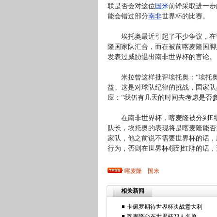
联是否会对这位
国米
前锋采取进一步
能会错过部分
南非
世界杯的比赛。
埃托奥最近引起了不少争议，在帮
隆国家队汇合，而在被前喀麦隆国脚
发表过威胁退出南非世界杯的言论。
米拉曾这样批评埃托奥：“埃托奥
益。这是对球队纪律的挑战，国家队
应：“我仍有几天的时间去考虑是否
在南非世界杯，喀麦隆被分到E组
队长，埃托奥的表现将是喀麦隆能否
家队，他之前说不需要世界杯的话，
行为，否则在世界杯领到红牌的话，
喀麦隆
国米
相关新闻
卡佩罗期待世界杯决战意大利
喀麦隆公布世界杯23人名单