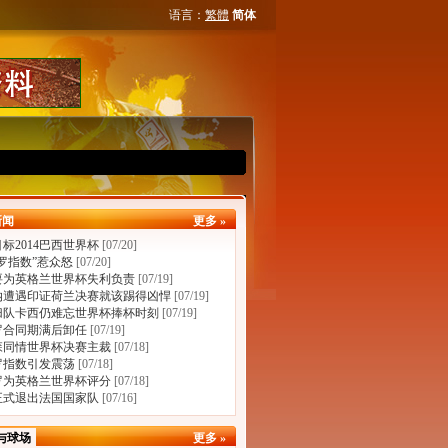
语言：
繁體
简体
新闻
更多 »
标2014巴西世界杯
[07/20]
罗指数”惹众怒
[07/20]
要为英格兰世界杯失利负责
[07/19]
纳遭遇印证荷兰决赛就该踢得凶悍
[07/19]
归队卡西仍难忘世界杯捧杯时刻
[07/19]
罗合同期满后卸任
[07/19]
森同情世界杯决赛主裁
[07/18]
罗指数引发震荡
[07/18]
罗为英格兰世界杯评分
[07/18]
正式退出法国国家队
[07/16]
与球场
更多 »