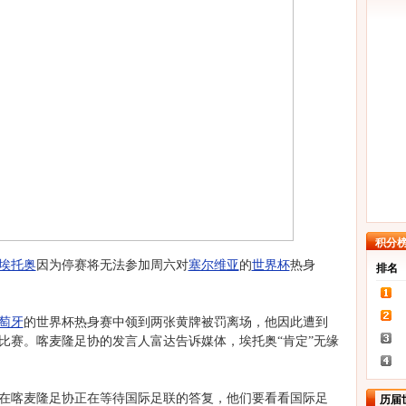
积分
埃托奥
因为停赛将无法参加周六对
塞尔维亚
的
世界杯
热身
排名
萄牙
的世界杯热身赛中领到两张黄牌被罚离场，他因此遭到
比赛。喀麦隆足协的发言人富达告诉媒体，埃托奥“肯定”无缘
喀麦隆足协正在等待国际足联的答复，他们要看看国际足
历届