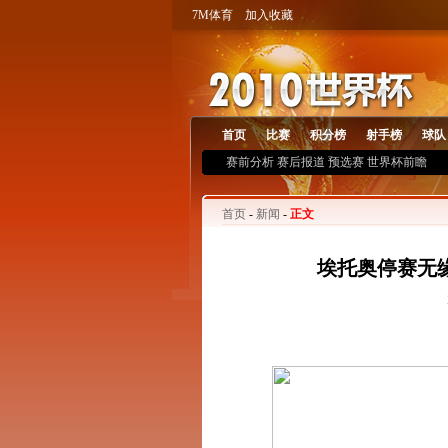
7M体育
加入收藏
首页
比赛
积分榜
射手榜
球队
赛前分析
赛后报道
预选赛
世界杯前瞻
首页
-
新闻
-
正文
埃托奥停赛无缘