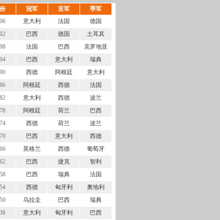
份
冠军
亚军
季军
06
意大利
法国
德国
02
巴西
德国
土耳其
98
法国
巴西
克罗地亚
94
巴西
意大利
瑞典
90
西德
阿根廷
意大利
86
阿根廷
西德
法国
82
意大利
西德
波兰
78
阿根廷
荷兰
巴西
74
西德
荷兰
波兰
70
巴西
意大利
西德
66
英格兰
西德
葡萄牙
62
巴西
捷克
智利
58
巴西
瑞典
法国
54
西德
匈牙利
奧地利
50
乌拉圭
巴西
瑞典
38
意大利
匈牙利
巴西