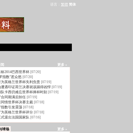
语言：
繁體
简体
新闻
更多 »
标2014巴西世界杯
[07/20]
罗指数”惹众怒
[07/20]
要为英格兰世界杯失利负责
[07/19]
纳遭遇印证荷兰决赛就该踢得凶悍
[07/19]
归队卡西仍难忘世界杯捧杯时刻
[07/19]
罗合同期满后卸任
[07/19]
森同情世界杯决赛主裁
[07/18]
罗指数引发震荡
[07/18]
罗为英格兰世界杯评分
[07/18]
正式退出法国国家队
[07/16]
与球场
更多 »