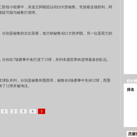
段小组赛中，东道主阿根廷以6比0大胜秘鲁。凭借着这场胜利，阿
根廷可能与秘鲁打假球。
别是秘鲁的古比亚斯，他力助秘鲁4比1大胜伊朗。另一位是荷兰的
别在7场赛事中各打进了15球，并列本届世界杯进球最多的队伍。
队并列，分别是秘鲁和墨西哥，秘鲁在6场赛事中失掉12球，而墨
积分
了12球并被淘汰。
排名
1
2
3
4
5
历届