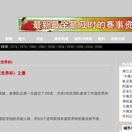
新闻
图片
历史
南非风情
城市与球场
裁判
形势分析
|
1978
|
1974
|
1970
|
1966
|
1962
|
1958
|
1954
|
1950
|
1938
|
1934
|
1930
廷世界杯)
热点
弗兰目
廷世界杯）之最
“卡佩
鲁尼
阿森
还未
，参赛队伍第一次超过了100支，共有106支球队参加了本届世界杯
卡佩
弗格
卡佩
卡佩
亨利
廷夺冠的关键人物，并以6个进球获得本届世界杯的最佳射手奖。
城市