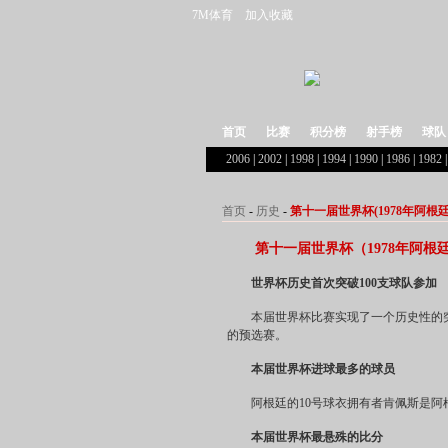
7M体育
加入收藏
首页
比赛
积分榜
射手榜
球队
2006
|
2002
|
1998
|
1994
|
1990
|
1986
|
1982
首页
-
历史
-
第十一届世界杯(1978年阿根
第十一届世界杯（1978年阿根
世界杯历史首次突破100支球队参加
本届世界杯比赛实现了一个历史性的突破
的预选赛。
本届世界杯进球最多的球员
阿根廷的10号球衣拥有者肯佩斯是阿根
本届世界杯
最悬殊的比分