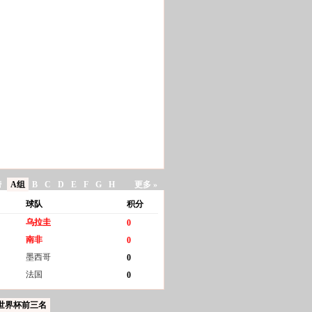
榜
A组
B
C
D
E
F
G
H
更多 »
球队
积分
乌拉圭
0
南非
0
墨西哥
0
法国
0
世界杯前三名