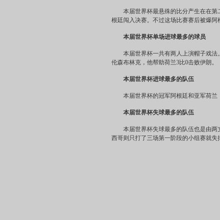
本届世界杯最悬殊的比分产生在在第二阶
根廷闯入决赛。不过这场比赛赛后被爆阿
本届世界杯
单场进球最多的球员
本届世界杯一共有两人上演帽子戏法。分
伦森布林克，他帮助荷兰3比0击败伊朗。
本届世界杯
进球最多的队伍
本届世界杯的冠军阿根廷和亚军荷兰，分
本届世界杯
失球最多的队伍
本届世界杯失球最多的队伍也是由两支球
西哥则只打了三场第一阶段的小组赛就失掉