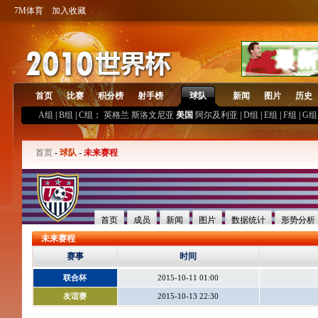
7M体育
加入收藏
首页
比赛
积分榜
射手榜
球队
新闻
图片
历史
A组
|
B组
|
C组
：
英格兰
斯洛文尼亚
美国
阿尔及利亚
|
D组
|
E组
|
F组
|
G组
首页
-
球队
-
未来赛程
首页
成员
新闻
图片
数据统计
形势分析
未来赛程
赛事
时间
联合杯
2015-10-11 01:00
友谊赛
2015-10-13 22:30